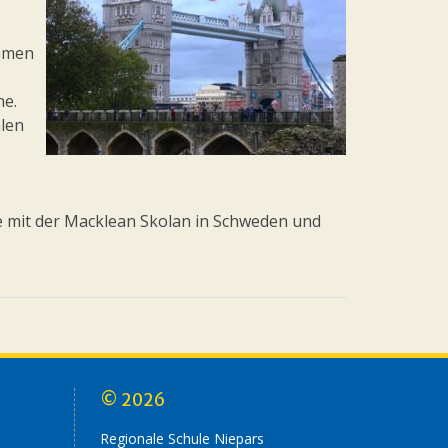
ahmen
he.
alen
e mit der Macklean Skolan in Schweden und
© 2026
Regionale Schule Niepars