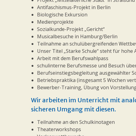
Projekt „Mittelalterliche Stadt“ in Stralsund
Antifaschismus-Projekt in Berlin
Biologische Exkursion
Medienprojekte
Sozialkunde-Projekt „Gericht“
Musicalbesuche in Hamburg/Berlin
Teilnahme an schulübergreifenden Wettb
Unser Titel „Starke Schule“ steht für hohe
Arbeit mit dem Berufswahlpass
schulinterne Berufsmesse und Besuch überr
Berufseinstiegsbegleitung ausgewählter S
Betriebspraktika (insgesamt 5 Wochen verte
Bewerber-Training, Übung von Vorstellun
Wir arbeiten im Unterricht mit anal
sicheren Umgang mit diesen.
Teilnahme an den Schulkinotagen
Theaterworkshops