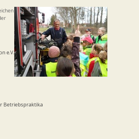
eichen
der
n e.V.
r Betriebspraktika