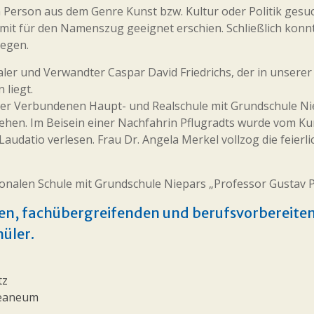
Person aus dem Genre Kunst bzw. Kultur oder Politik gesuc
mit für den Namenszug geeignet erschien. Schließlich konn
legen.
ler und Verwandter Caspar David Friedrichs, der in unserer
 liegt.
 der Verbundenen Haupt- und Realschule mit Grundschule N
liehen. Im Beisein einer Nachfahrin Pflugradts wurde vom 
 Laudatio verlesen. Frau Dr. Angela Merkel vollzog die feierl
onalen Schule mit Grundschule Niepars „Professor Gustav P
rten, fachübergreifenden und berufsvorbereite
hüler.
tz
zeaneum