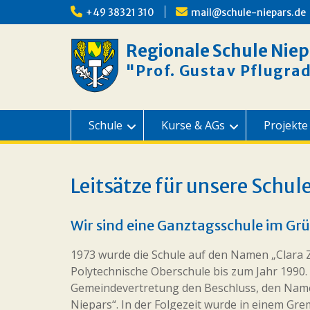
Skip
+49 38321 310
mail@schule-niepars.de
to
content
Regionale Schule Niep
"Prof. Gustav Pflugra
Schule
Kurse & AGs
Projekte
Leitsätze für unsere Schul
Wir sind eine Ganztagsschule im Grü
1973 wurde die Schule auf den Namen „Clara Z
Polytechnische Oberschule bis zum Jahr 1990. 
Gemeindevertretung den Beschluss, den Name
Niepars“. In der Folgezeit wurde in einem Gr