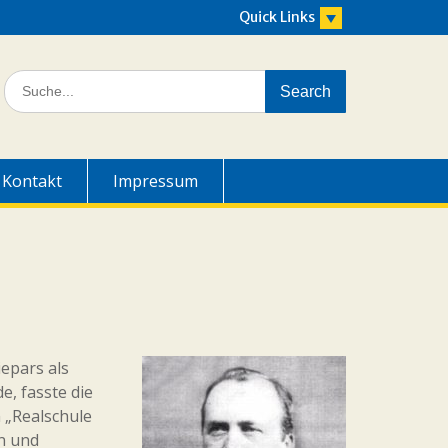
Quick Links
Search
for:
Kontakt
Impressum
epars als
e, fasste die
 „Realschule
n und