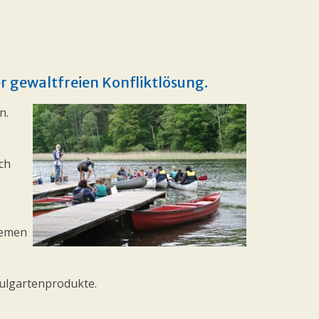
r gewaltfreien Konfliktlösung.
n.
ch
hemen
hulgartenprodukte.