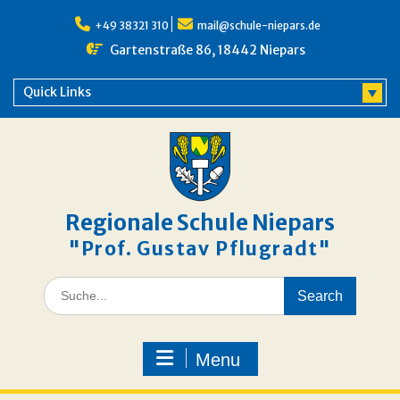
Skip
to
+49 38321 310
mail@schule-niepars.de
content
Gartenstraße 86, 18442 Niepars
Quick Links
Regionale Schule Niepars
"Prof. Gustav Pflugradt"
Search
for:
Menu