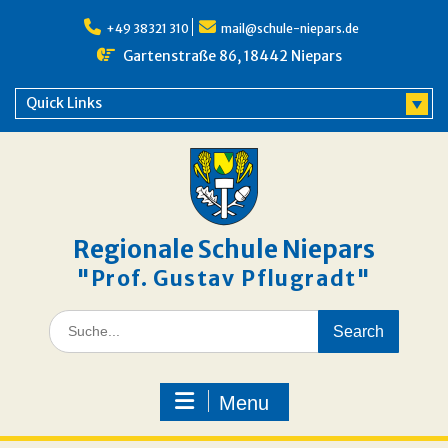
Skip
to
+49 38321 310
mail@schule-niepars.de
content
Gartenstraße 86, 18442 Niepars
Quick Links
Regionale Schule Niepars
"Prof. Gustav Pflugradt"
Search
for:
Menu