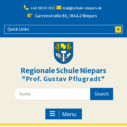
Skip
to
+49 38321 310
mail@schule-niepars.de
content
Gartenstraße 86, 18442 Niepars
Quick Links
Regionale Schule Niepars
"Prof. Gustav Pflugradt"
Search
for:
Menu