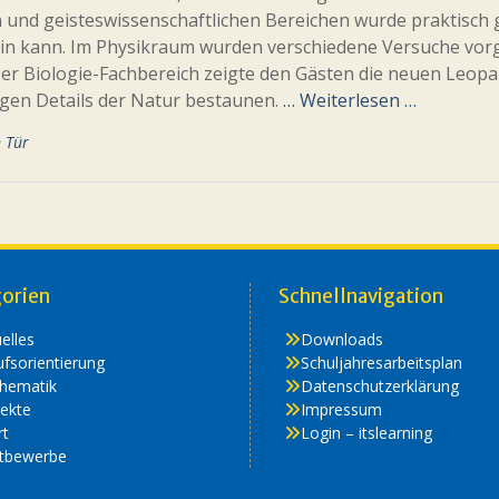
 und geisteswissenschaftlichen Bereichen wurde praktisch g
in kann. Im Physikraum wurden verschiedene Versuche vorge
er Biologie-Fachbereich zeigte den Gästen die neuen Leop
igen Details der Natur bestaunen.
… Weiterlesen …
n Tür
orien
Schnellnavigation
elles
Downloads
fsorientierung
Schuljahresarbeitsplan
hematik
Datenschutzerklärung
ekte
Impressum
rt
Login – itslearning
tbewerbe