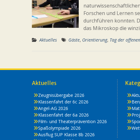
naturwissenschaftlichen
Forschen und Lernen se
durchführen konnten. D
das Mikroskop die winz
Aktuelles
Gäste
,
Orientierung
,
Tag der offene
Aktuelles
Kateg
Zeugnisübergabe 2026
Aktu
Klassenfahrt der 6c 2026
Beru
Angel-AG 2026
Mat
Klassenfahrt der 6a 2026
Proj
Film- und Theaterprävention 2026
Spo
Spaßolympiade 2026
Wet
Ausflug SUP Klasse 8b 2026