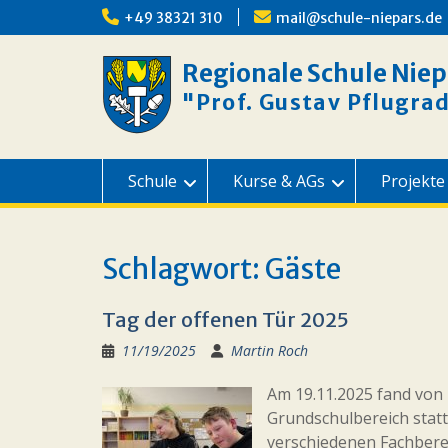
Skip
+49 38321 310
mail@schule-niepars.de
to
content
Regionale Schule Niep
"Prof. Gustav Pflugra
Schule
Kurse & AGs
Projekte
Schlagwort:
Gäste
Tag der offenen Tür 2025
11/19/2025
Martin Roch
Am 19.11.2025 fand von 
Grundschulbereich statt
verschiedenen Fachberei