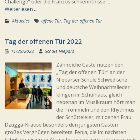
Challenge“ oder die Französischkenntnisse
…
Weiterlesen …
Aktuelles
offene Tür
,
Tag der offenen Tür
Tag der offenen Tür 2022
11/29/2022
Schule Niepars
Zahlreiche Gäste nutzen den
„Tag der offenen Tür“ an der
Nieparser Schule Schwedische
und deutsche Weihnachtslieder
klingen im Schulhaus, gleich
nebenan im Musikraum hört man
die Trommeln und den Rhythmus
der Schütteleier, mit denen Frau
Dzugga-Krause besonders den jüngsten Gästen
großes Vergnügen bereitete. Fenja, die im nächsten
Schuljahr die erste Klasse besuchen wird, übt schon mal