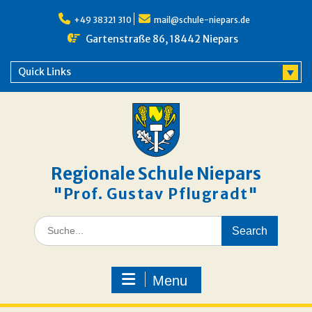
Skip
to
+49 38321 310
mail@schule-niepars.de
content
Gartenstraße 86, 18442 Niepars
Quick Links
Regionale Schule Niepars
"Prof. Gustav Pflugradt"
Search
for:
Menu